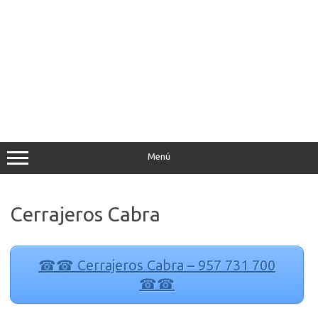
Saltar
al
contenido
Menú
Cerrajeros Cabra
☎☎ Cerrajeros Cabra – 957 731 700
☎☎